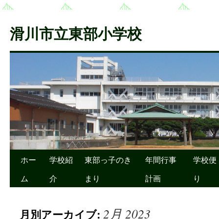
滑川市立東部小学校
ホー
学校紹
東部っ子のき
年間行事
学校便
ム
介
まり
計画
り
2月 2023
月別アーカイブ: