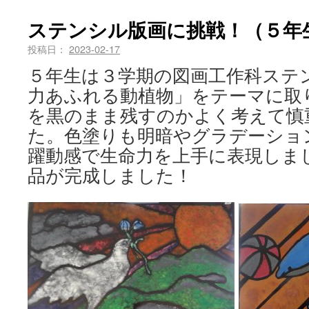
ステンシル版画に挑戦！（５年
投稿日：
2023-02-17
５年生は３学期の図画工作科ステ
力あふれる動植物」をテーマに取
を黒のまま残すのかよく考えて慎
た。色塗りも明暗やグラデーショ
躍動感で生命力を上手に表現しま
品が完成しました！