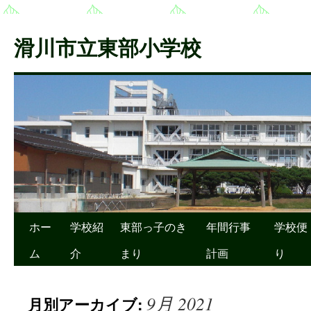
滑川市立東部小学校
ホー
学校紹
東部っ子のき
年間行事
学校便
ム
介
まり
計画
り
9月 2021
月別アーカイブ: