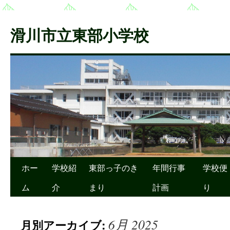
滑川市立東部小学校
ホー
学校紹
東部っ子のき
年間行事
学校便
ム
介
まり
計画
り
6月 2025
月別アーカイブ: