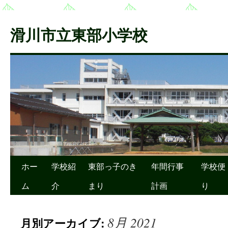
滑川市立東部小学校
ホー
学校紹
東部っ子のき
年間行事
学校便
ム
介
まり
計画
り
8月 2021
月別アーカイブ: