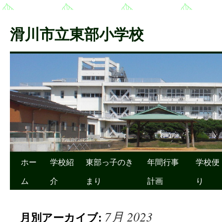
滑川市立東部小学校
ホー
学校紹
東部っ子のき
年間行事
学校便
ム
介
まり
計画
り
7月 2023
月別アーカイブ: