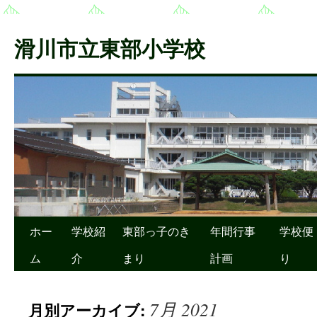
滑川市立東部小学校
ホー
学校紹
東部っ子のき
年間行事
学校便
ム
介
まり
計画
り
7月 2021
月別アーカイブ: