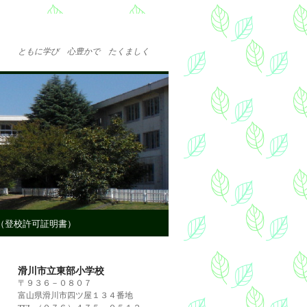
ともに学び 心豊かで たくましく
（登校許可証明書）
滑川市立東部小学校
〒９３６－０８０７
富山県滑川市四ツ屋１３４番地