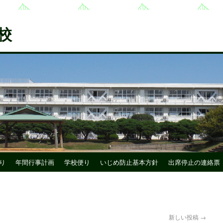
校
り
年間行事計画
学校便り
いじめ防止基本方針
出席停止の連絡票
新しい投稿
→