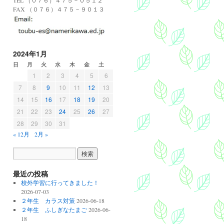
TEL （０７６）４７５－０５１２
FAX （０７６）４７５－９０１３
2024年1月
日
月
火
水
木
金
土
1
2
3
4
5
6
7
8
9
10
11
12
13
14
15
16
17
18
19
20
21
22
23
24
25
26
27
28
29
30
31
« 12月
2月 »
最近の投稿
校外学習に行ってきました！
2026-07-03
２年生 カラス対策
2026-06-18
２年生 ふしぎなたまご
2026-06-
18